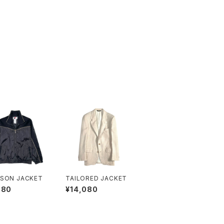
SON JACKET
TAILORED JACKET
880
¥14,080