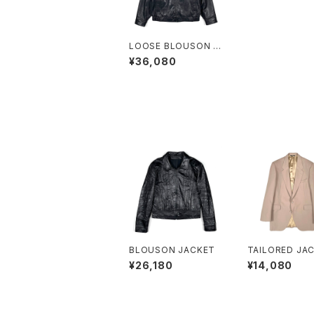
LOOSE BLOUSON J
ACKET
¥36,080
BLOUSON JACKET
TAILORED JA
¥26,180
¥14,080