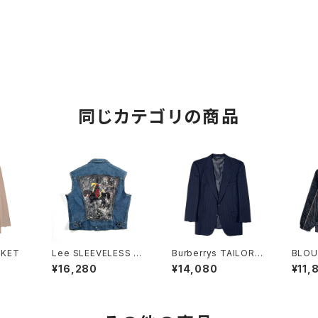
同じカテゴリの商品
CKET
Lee SLEEVELESS JA
Burberrys TAILORE
BLOU
CKET
D JACKET
¥16,280
¥14,080
¥11,