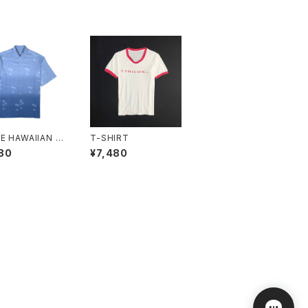
E HAWAIIAN S
T-SHIRT
80
¥7,480