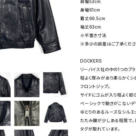
肩幅53cm
身幅61cm
着丈66.5cm
袖丈63cm
※平置き寸法
※多少の誤差はご了承くださ
DOCKERS
リーバイス社の中の1つのブラン
程よく厚みがあり柔らかくシ
フロントジップ。
サイドにゴムが入り程よく絞ら
ベーシックで飽きがこないデ
ゆとりのあるルーズなシルエッ
たたみ皺が少しある程度で、
タグが取れています。