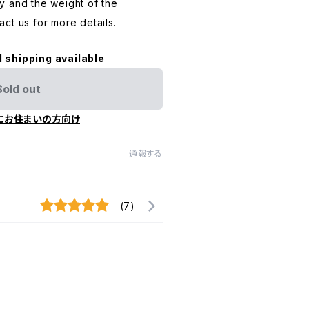
y and the weight of the
ct us for more details.
l shipping available
Sold out
にお住まいの方向け
通報する
(7)