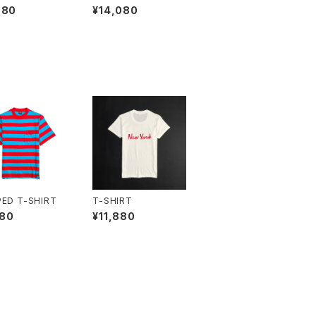
880
¥14,080
PED T-SHIRT
T-SHIRT
580
¥11,880