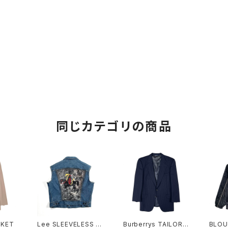
同じカテゴリの商品
CKET
Lee SLEEVELESS JA
Burberrys TAILORE
BLOU