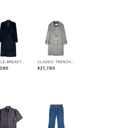
LE-BREASTED
CLASSIC TRENCH C
T
OAT
,080
¥21,780