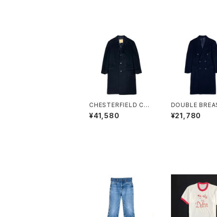
CHESTERFIELD COA
DOUBLE BREA
T
OVER COAT
¥41,580
¥21,780