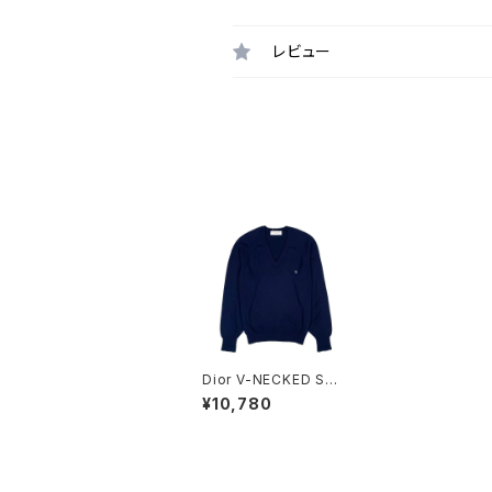
レビュー
Dior V-NECKED SWE
ATER
¥10,780