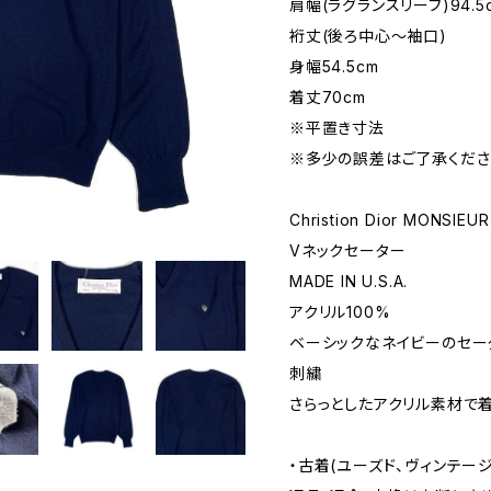
肩幅(ラグランスリーブ)94.5
裄丈(後ろ中心〜袖口)
身幅54.5cm
着丈70cm
※平置き寸法
※多少の誤差はご了承くださ
Christion Dior MONSIEUR
Vネックセーター
MADE IN U.S.A.
アクリル100%
ベーシックなネイビーのセータ
刺繍
さらっとしたアクリル素材で
・古着(ユーズド、ヴィンテー