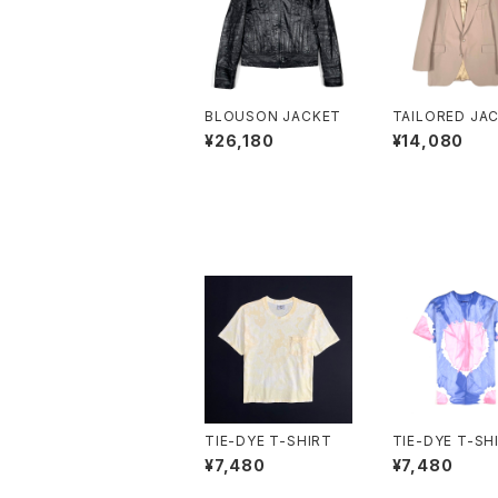
BLOUSON JACKET
TAILORED JA
¥26,180
¥14,080
TIE-DYE T-SHIRT
TIE-DYE T-SH
¥7,480
¥7,480