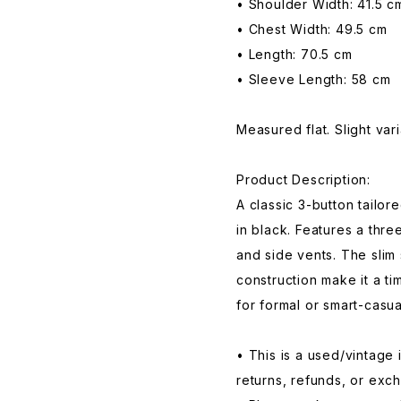
• Shoulder Width: 41.5 c
• Chest Width: 49.5 cm
• Length: 70.5 cm
• Sleeve Length: 58 cm
Measured flat. Slight var
Product Description:
A classic 3-button tailo
in black. Features a thre
and side vents. The slim 
construction make it a t
for formal or smart-casu
• This is a used/vintage i
returns, refunds, or exc