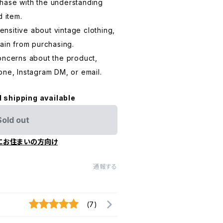
hase with the understanding
d item.
sensitive about vintage clothing,
rain from purchasing.
oncerns about the product,
one, Instagram DM, or email.
l shipping available
Sold out
にお住まいの方向け
通報する
(7)