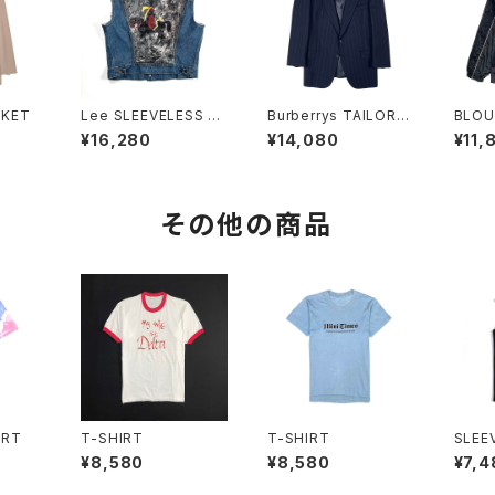
CKET
Lee SLEEVELESS JA
Burberrys TAILORE
BLOU
CKET
D JACKET
¥16,280
¥14,080
¥11,
その他の商品
IRT
T-SHIRT
T-SHIRT
SLEE
T
¥8,580
¥8,580
¥7,4