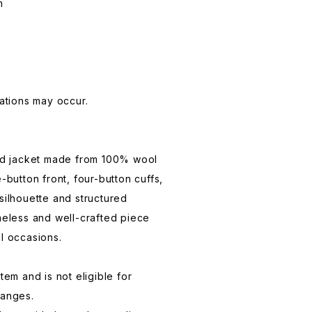
m
iations may occur.
red jacket made from 100% wool
e-button front, four-button cuffs,
silhouette and structured
imeless and well-crafted piece
al occasions.
tem and is not eligible for
hanges.