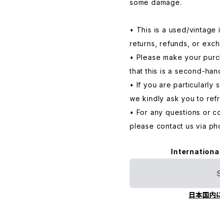
some damage.
• This is a used/vintage i
returns, refunds, or exc
• Please make your purc
that this is a second-han
• If you are particularly 
we kindly ask you to ref
• For any questions or c
please contact us via ph
Internationa
日本国内