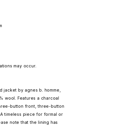
cm
iations may occur.
red jacket by agnes b. homme,
% wool. Features a charcoal
hree-button front, three-button
 A timeless piece for formal or
ease note that the lining has