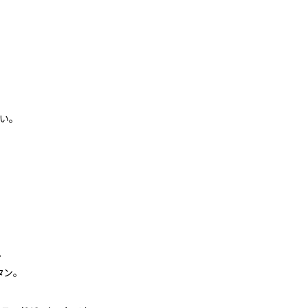
い。
。
タン。