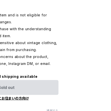
tem and is not eligible for
hanges.
hase with the understanding
d item.
sensitive about vintage clothing,
rain from purchasing.
oncerns about the product,
one, Instagram DM, or email.
l shipping available
Sold out
にお住まいの方向け
通報する