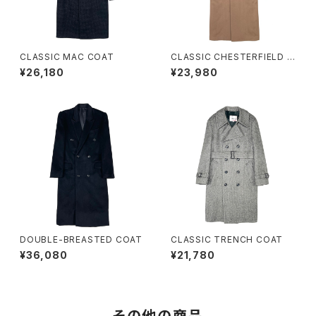
CLASSIC MAC COAT
CLASSIC CHESTERFIELD C
OAT
¥26,180
¥23,980
DOUBLE-BREASTED COAT
CLASSIC TRENCH COAT
¥36,080
¥21,780