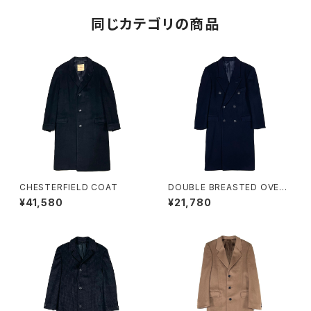
同じカテゴリの商品
CHESTERFIELD COAT
DOUBLE BREASTED OVER
COAT
¥41,580
¥21,780