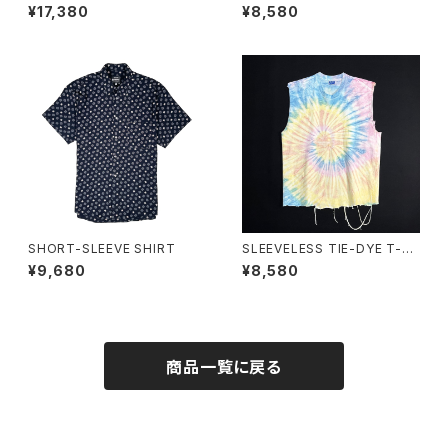
¥17,380
¥8,580
SHORT-SLEEVE SHIRT
SLEEVELESS TIE-DYE T-S
HIRT
¥9,680
¥8,580
商品一覧に戻る