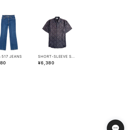
s 517 JEANS
SHORT-SLEEVE SHI
RT
180
¥6,380