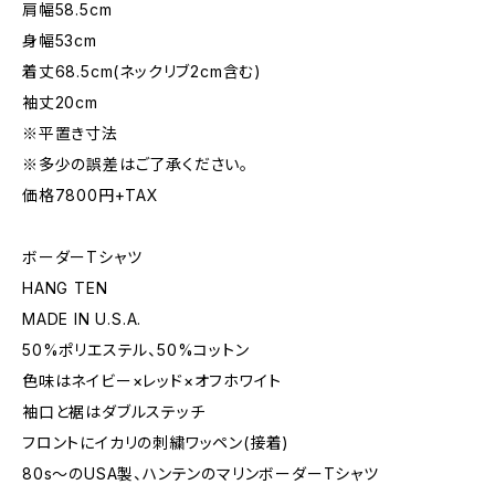
肩幅58.5cm
身幅53cm
着丈68.5cm(ネックリブ2cm含む)
袖丈20cm
※平置き寸法
※多少の誤差はご了承ください。
価格7800円+TAX
ボーダーTシャツ
HANG TEN
MADE IN U.S.A.
50%ポリエステル、50%コットン
色味はネイビー×レッド×オフホワイト
袖口と裾はダブルステッチ
フロントにイカリの刺繍ワッペン(接着)
80s〜のUSA製、ハンテンのマリンボーダーTシャツ