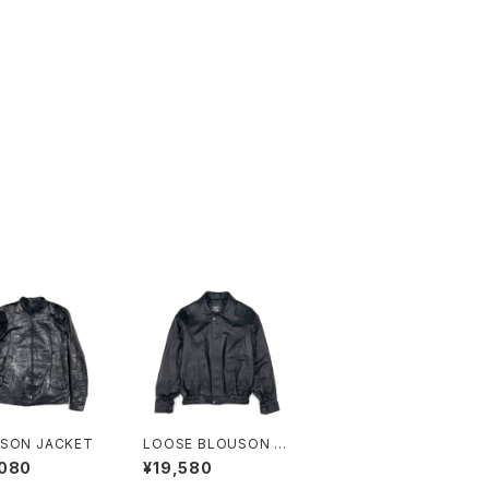
SON JACKET
LOOSE BLOUSON J
ACKET
,080
¥19,580