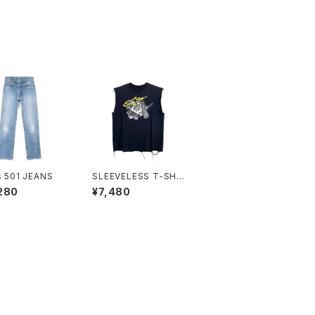
s 501 JEANS
SLEEVELESS T-SHIR
T
280
¥7,480