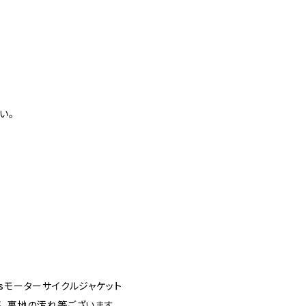
い。
sモーターサイクルジャケット
傷、裏地の汚れ等ございます