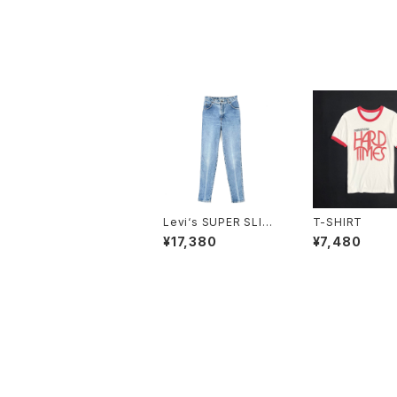
Levi‘s SUPER SLIM
T-SHIRT
JEANS
¥17,380
¥7,480