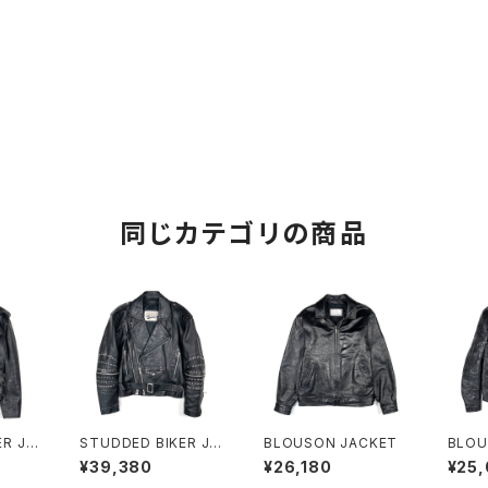
同じカテゴリの商品
ER JA
STUDDED BIKER JA
BLOUSON JACKET
BLOU
CKET
¥39,380
¥26,180
¥25