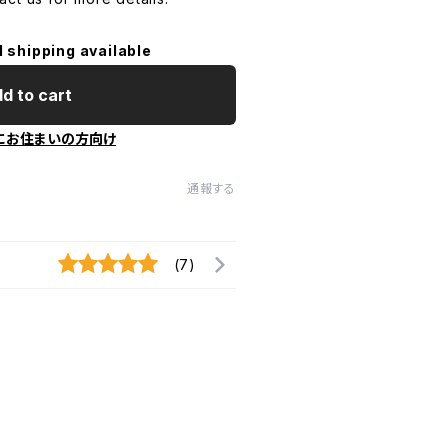
l shipping available
d to cart
にお住まいの方向け
通報する
(7)