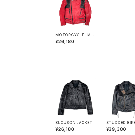
MOTORCYCLE JAC
KET
¥26,180
BLOUSON JACKET
STUDDED BIK
CKET
¥26,180
¥39,380