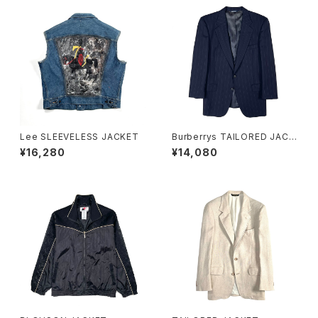
Lee SLEEVELESS JACKET
Burberrys TAILORED JACK
ET
¥16,280
¥14,080