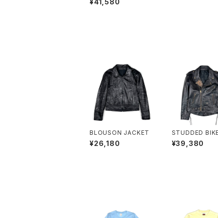
¥41,580
BLOUSON JACKET
STUDDED BIK
CKET
¥26,180
¥39,380