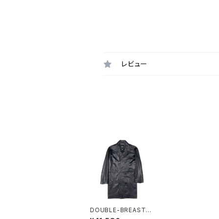
レビュー
DOUBLE-BREASTED
COAT