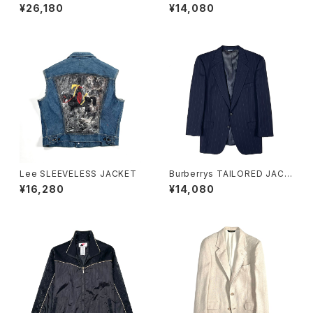
¥26,180
¥14,080
Lee SLEEVELESS JACKET
Burberrys TAILORED JACK
ET
¥16,280
¥14,080