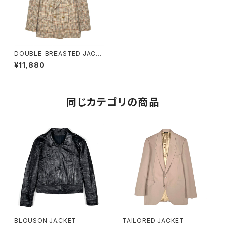
DOUBLE-BREASTED JACK
ET
¥11,880
同じカテゴリの商品
BLOUSON JACKET
TAILORED JACKET