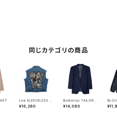
同じカテゴリの商品
CKET
Lee SLEEVELESS JA
Burberrys TAILORE
BLOU
CKET
D JACKET
¥16,280
¥14,080
¥11,