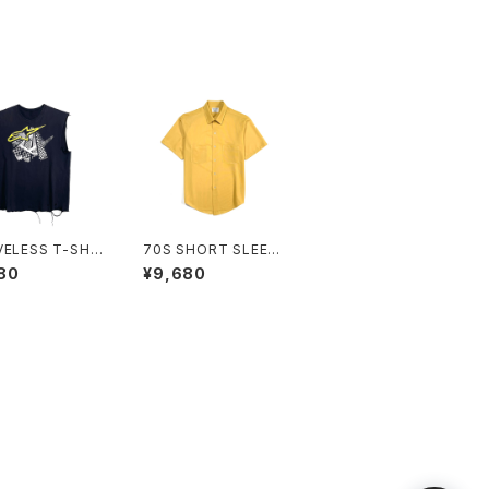
VELESS T-SHIR
70S SHORT SLEEVE
SHIRT
80
¥9,680