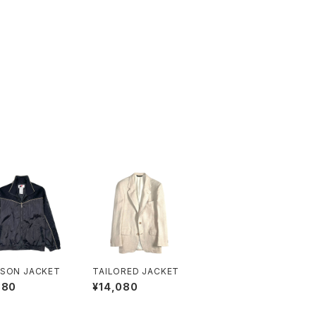
SON JACKET
TAILORED JACKET
880
¥14,080