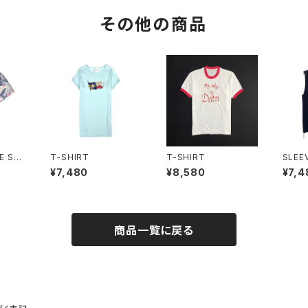
その他の商品
E SHI
T-SHIRT
T-SHIRT
SLEE
T
¥7,480
¥8,580
¥7,4
商品一覧に戻る