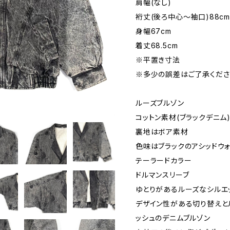
肩幅(なし)
裄丈(後ろ中心〜袖口)88c
身幅67cm
着丈68.5cm
※平置き寸法
※多少の誤差はご了承くださ
ルーズブルゾン
コットン素材(ブラックデニム
裏地はボア素材
色味はブラックのアシッドウ
テーラードカラー
ドルマンスリーブ
ゆとりがあるルーズなシルエ
デザイン性がある切り替えとル
ッシュのデニムブルゾン