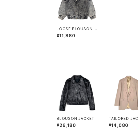
LOOSE BLOUSON J
ACKET
¥11,880
BLOUSON JACKET
TAILORED JA
¥26,180
¥14,080