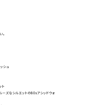
m
い。
)
ォッシュ
ット
ーズなシルエットの80sアシッドウォ