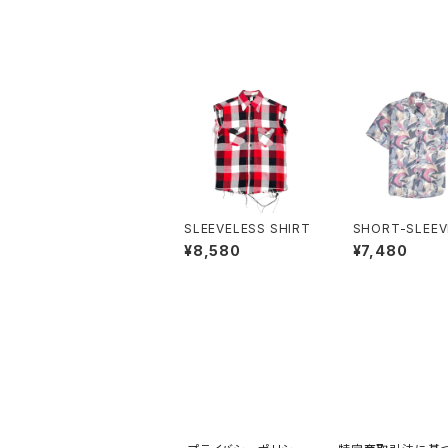
SLEEVELESS SHIRT
SHORT-SLEEV
RT
¥8,580
¥7,480