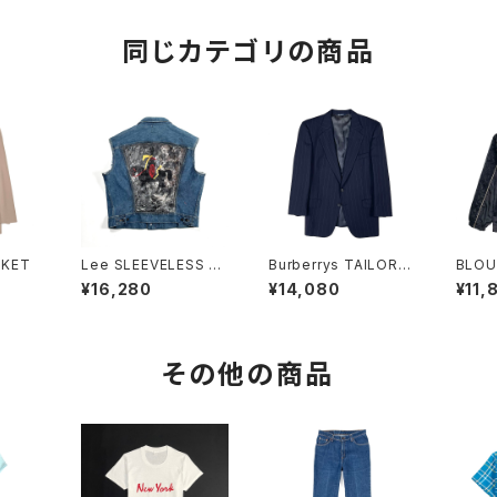
同じカテゴリの商品
CKET
Lee SLEEVELESS JA
Burberrys TAILORE
BLOU
CKET
D JACKET
¥16,280
¥14,080
¥11,
その他の商品