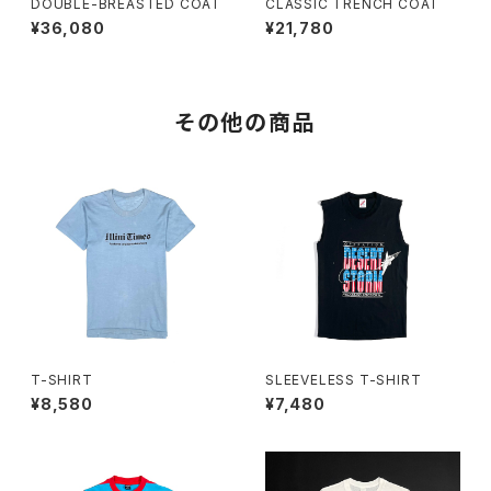
DOUBLE-BREASTED COAT
CLASSIC TRENCH COAT
¥36,080
¥21,780
その他の商品
T-SHIRT
SLEEVELESS T-SHIRT
¥8,580
¥7,480