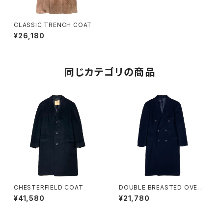
CLASSIC TRENCH COAT
¥26,180
同じカテゴリの商品
CHESTERFIELD COAT
DOUBLE BREASTED OVER
COAT
¥41,580
¥21,780