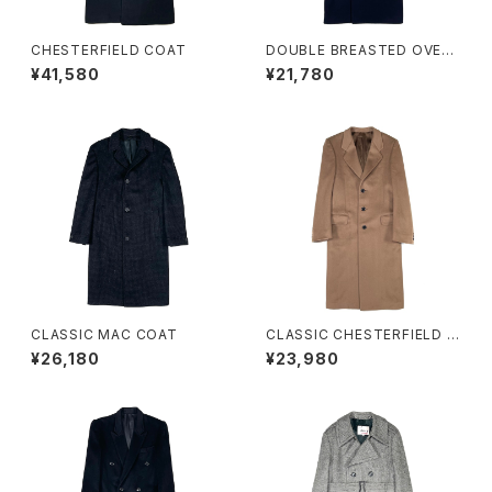
CHESTERFIELD COAT
DOUBLE BREASTED OVER
COAT
¥41,580
¥21,780
CLASSIC MAC COAT
CLASSIC CHESTERFIELD C
OAT
¥26,180
¥23,980