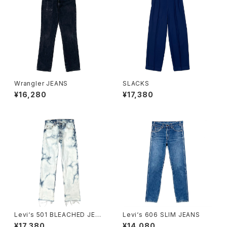
Wrangler JEANS
SLACKS
¥16,280
¥17,380
Levi‘s 501 BLEACHED JEA
Levi‘s 606 SLIM JEANS
NS
¥17,380
¥14,080