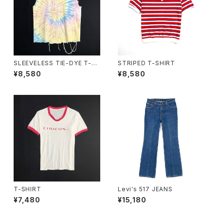
SLEEVELESS TIE-DYE T-S
STRIPED T-SHIRT
HIRT
¥8,580
¥8,580
T-SHIRT
Levi‘s 517 JEANS
¥7,480
¥15,180