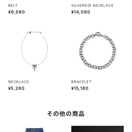
BELT
SILVER925 NECKLACE
¥8,580
¥14,080
NECKLACE
BRACELET
¥5,280
¥15,180
その他の商品