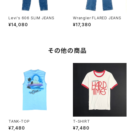
Levi‘s 606 SLIM JEANS
Wrangler FLARED JEANS
¥14,080
¥17,380
その他の商品
TANK-TOP
T-SHIRT
¥7,480
¥7,480