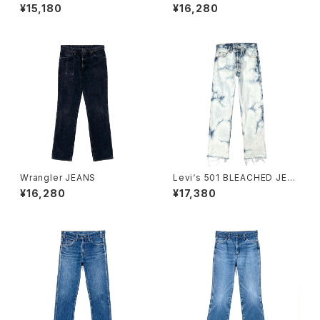
¥15,180
¥16,280
Wrangler JEANS
Levi‘s 501 BLEACHED JEA
NS
¥16,280
¥17,380