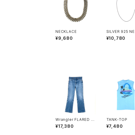
NECKLACE
SILVER 925 N
CE
¥9,680
¥10,780
Wrangler FLARED J
TANK-TOP
EANS
¥17,380
¥7,480