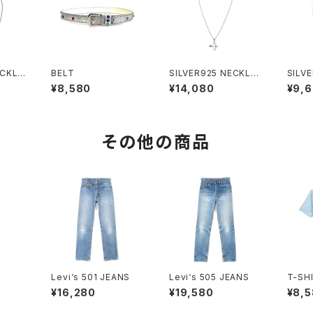
ECKLA
BELT
SILVER925 NECKLA
SILV
CE
CE
¥8,580
¥14,080
¥9,
その他の商品
Levi‘s 501 JEANS
Levi‘s 505 JEANS
T-SH
¥16,280
¥19,580
¥8,