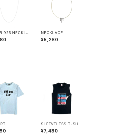
ER 925 NECKLA
NECKLACE
680
¥5,280
IRT
SLEEVELESS T-SHIR
T
580
¥7,480