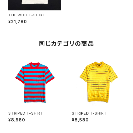
THE WHO T-SHIRT
¥21,780
同じカテゴリの商品
STRIPED T-SHIRT
STRIPED T-SHIRT
¥8,580
¥8,580