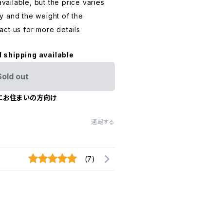
available, but the price varies
y and the weight of the
ct us for more details.
l shipping available
Sold out
にお住まいの方向け
通報する
(7)