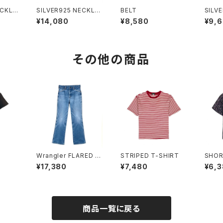
ECKLA
SILVER925 NECKLA
BELT
SILV
CE
CE
¥14,080
¥8,580
¥9,
その他の商品
Wrangler FLARED J
STRIPED T-SHIRT
SHOR
EANS
RT
¥17,380
¥7,480
¥6,
商品一覧に戻る