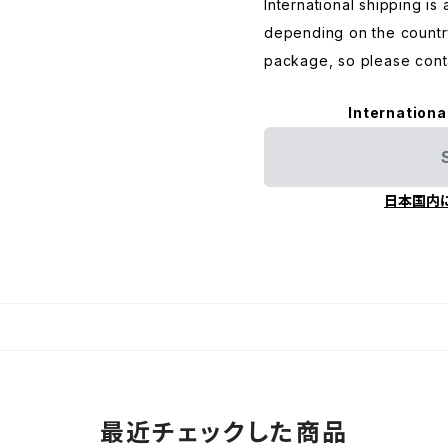
International shipping is 
depending on the countr
package, so please conta
Internationa
日本国内
最近チェックした商品