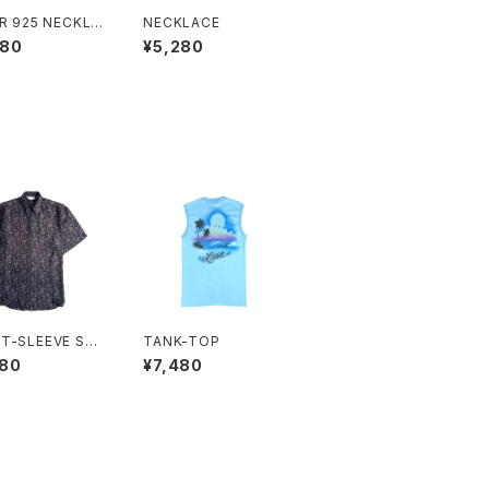
ER 925 NECKLA
NECKLACE
680
¥5,280
T-SLEEVE SHI
TANK-TOP
380
¥7,480