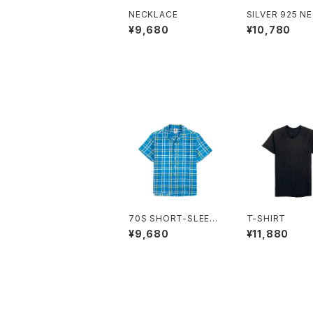
NECKLACE
SILVER 925 N
CE
¥9,680
¥10,780
70S SHORT-SLEEV
T-SHIRT
E SHIRT
¥9,680
¥11,880