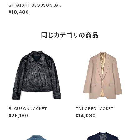
STRAIGHT BLOUSON JAC
KET
¥18,480
同じカテゴリの商品
BLOUSON JACKET
TAILORED JACKET
¥26,180
¥14,080