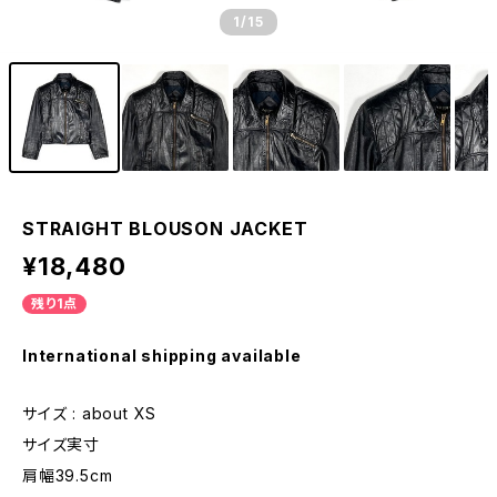
1
/15
STRAIGHT BLOUSON JACKET
¥18,480
残り1点
International shipping available
サイズ : about XS
サイズ実寸
肩幅39.5cm