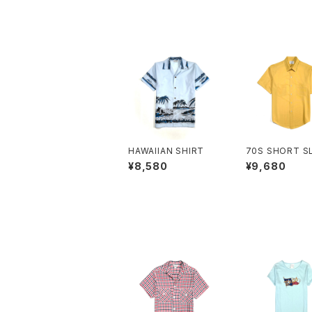
HAWAIIAN SHIRT
70S SHORT S
SHIRT
¥8,580
¥9,680