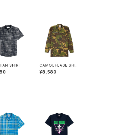
IIAN SHIRT
CAMOUFLAGE SHIR
T
580
¥8,580